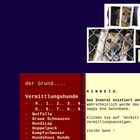
der Grund....
H I N W E I S:
Vermittlungshunde
>
Das Inserat existiert un
-
0..
1..
2..
3..
4..
Wahrscheinlich wurde das
5..
6..
7..
8..
9..
Happy End Datenbank.
-
Notfälle
Klicken Sie auf 'Vermitt
-
Graue Schnauzen
>
Vermittlungsanzeigen.
-
Handicap
-
Doppelpack
Vielen Dank !
-
Kampfschmuser
-
Hundshuus Hunde