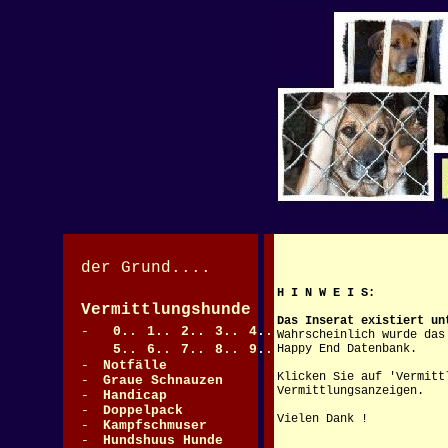
der Grund....
H I N W E I S:
Vermittlungshunde
>
Das Inserat existiert un
-
0..
1..
2..
3..
4..
Wahrscheinlich wurde das
5..
6..
7..
8..
9..
Happy End Datenbank.
-
Notfälle
Klicken Sie auf 'Vermitt
-
Graue Schnauzen
>
Vermittlungsanzeigen.
-
Handicap
-
Doppelpack
Vielen Dank !
-
Kampfschmuser
-
Hundshuus Hunde