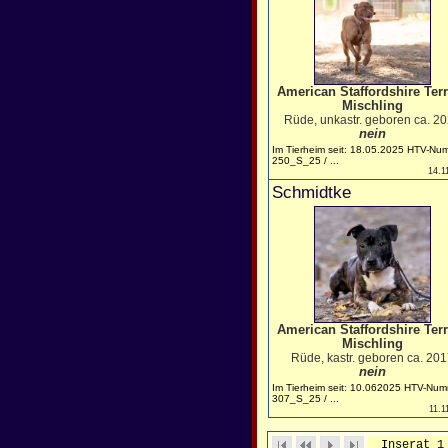
American Staffordshire Terr
Mischling
Rüde, unkastr. geboren ca. 2
nein
Im Tierheim seit: 18.05.2025 HTV-Nu
250_S_25 / ...
14.1
Schmidtke
American Staffordshire Terr
Mischling
Rüde, kastr. geboren ca. 20
nein
Im Tierheim seit: 10.062025 HTV-Num
307_S_25 / ...
11.1
Inserat 1