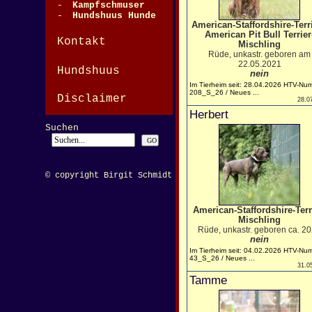
-
Kampfschmuser
-
Hundshuus Hunde
American-Staffordshire-Terri
American Pit Bull Terrier
Kontakt
Mischling
Rüde, unkastr. geboren am
22.05.2021
Hundshuus
nein
Im Tierheim seit: 28.04.2026 HTV-Nu
208_S_26 / Neues ...
Disclaimer
28.0
Herbert
Suchen
© copyright Birgit Schmidt
American-Staffordshire-Terr
Mischling
Rüde, unkastr. geboren ca. 2
nein
Im Tierheim seit: 04.02.2026 HTV-Nu
43_S_26 / Neues ...
31.0
Tamme