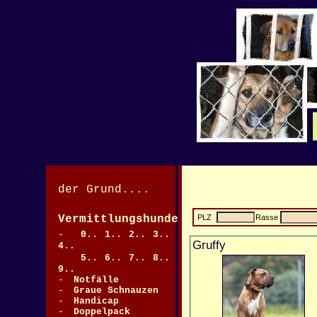
der Grund....
Vermittlungshunde
PLZ
Rasse
>
-
0..
1..
2..
3..
Gruffy
4..
5..
6..
7..
8..
9..
-
Notfälle
>
-
Graue Schnauzen
-
Handicap
-
Doppelpack