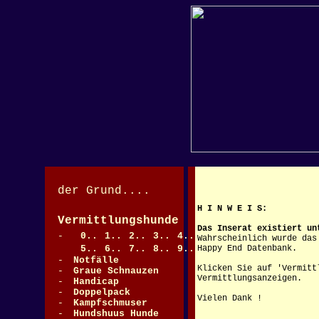
der Grund....
H I N W E I S:
Vermittlungshunde
>
Das Inserat existiert un
-
0..
1..
2..
3..
4..
Wahrscheinlich wurde das
5..
6..
7..
8..
9..
Happy End Datenbank.
-
Notfälle
Klicken Sie auf 'Vermitt
-
Graue Schnauzen
>
Vermittlungsanzeigen.
-
Handicap
-
Doppelpack
Vielen Dank !
-
Kampfschmuser
-
Hundshuus Hunde