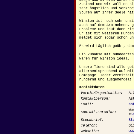
Nadja und Winston wurden u
Zustand und wir wollten si
sehr ängstlich und verkroc
Spuren auf ihrer Seele hit
Winston ist noch sehr unsi
auch auf dem Arm nehmen, g
Probleme und taut dann ric
Er ist mit weiteren Hunden
meldet sich sogar schon un
Es wird täglich geübt, dam
Ein Zuhause mit hundeerfah
wären für Winston ideal.
Unsere Tiere sind alle gei
altersentsprechend auf Mit
Homepage. Jeder vermittelt
hungernd und ausgemergelt
Kontaktdaten
Verein/Organisation:
A.
Kontaktperson:
As
Email:
as
We
Kontakt-Formular:
«
K
Steckbrief:
St
Telefon:
01
Webseite:
ww