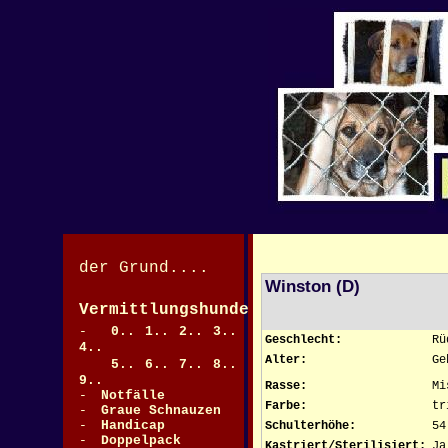
der Grund....
Winston (D)
Vermittlungshunde
>
-
0..
1..
2..
3..
Geschlecht:
Rü
4..
Alter:
Ge
5..
6..
7..
8..
9..
Rasse:
Mi
-
Notfälle
>
Farbe:
tr
-
Graue Schnauzen
-
Handicap
Schulterhöhe:
54
-
Doppelpack
Kastriert/Sterilisiert:
Ja