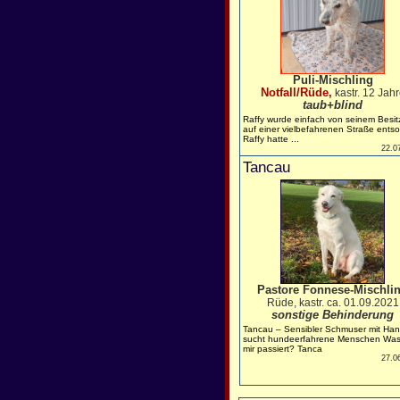
Puli-Mischling
Notfall/Rüde,
kastr. 12 Jah
taub+blind
Raffy wurde einfach von seinem Besit
auf einer vielbefahrenen Straße entso
Raffy hatte ...
22.0
Tancau
Pastore Fonnese-Mischli
Rüde, kastr. ca. 01.09.2021
sonstige Behinderung
Tancau – Sensibler Schmuser mit Han
sucht hundeerfahrene Menschen Was 
mir passiert? Tanca
27.0