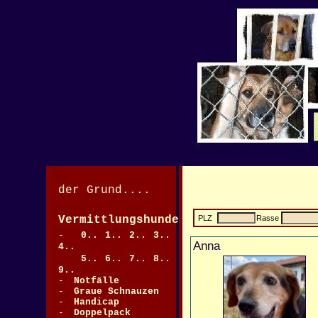
der Grund....
Vermittlungshunde
PLZ
Rasse
>
-
0..
1..
2..
3..
Anna
4..
5..
6..
7..
8..
9..
-
Notfälle
>
-
Graue Schnauzen
-
Handicap
-
Doppelpack