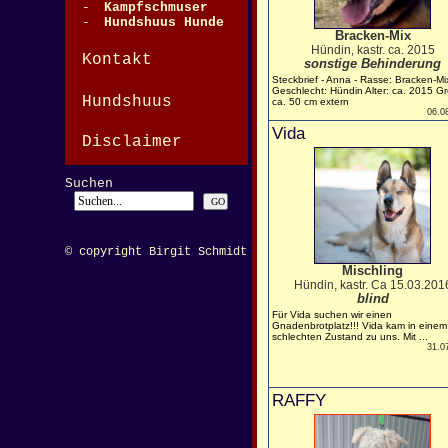
-
Kampfschmuser
-
Hundshuus Hunde
Bracken-Mix
Hündin, kastr. ca. 2015
Kontakt
sonstige Behinderung
Steckbrief - Anna - Rasse: Bracken-Mi
Geschlecht: Hündin Alter: ca. 2015 G
Hundshuus
ca. 50 cm extern
06.0
Vida
Disclaimer
Suchen
© copyright Birgit Schmidt
Mischling
Hündin, kastr. Ca 15.03.201
blind
Für Vida suchen wir einen
Gnadenbrotplatz!!! Vida kam in einem
schlechten Zustand zu uns. Mit ...
31.0
RAFFY