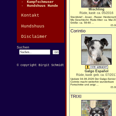
-
Kampfschmuser
-
Hundshuus Hunde
Mischling
Rüde, kastr. ca. 05/2016
Kontakt
Steckbrief - Jovan - Rasse: Herdensch
Mix Geschlecht: Rüde Alter: ca. Mai 2
Größe: ca. 58-60 ...
Hundshuus
05.0
Corintio
Disclaimer
Suchen
© copyright Birgit Schmidt
Galgo Español
Rüde, kastr. geb. ca. 07/201
Update 04.08.2026 Der Galgo-Senior
Corintio macht weiterhin wunderbare
Fortschritte und zeigt ...
05.0
TRIXI