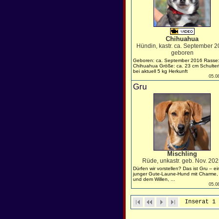
Chihuahua
Hündin, kastr. ca. September 
geboren
Geboren: ca. September 2016 Rasse
Chihuahua Größe: ca. 23 cm Schulte
bei aktuell 5 kg Herkunft
05.0
Gru
Mischling
Rüde, unkastr. geb. Nov. 20
Dürfen wir vorstellen? Das ist Gru – ei
junger Gute-Laune-Hund mit Charme, 
und dem Willen, ...
05.0
Inserat 1 