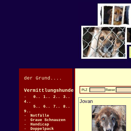
der Grund....
Vermittlungshunde
PLZ
Rasse
>
-
0..
1..
2..
3..
Jovan
4..
5..
6..
7..
8..
9..
-
Notfälle
>
-
Graue Schnauzen
-
Handicap
-
Doppelpack